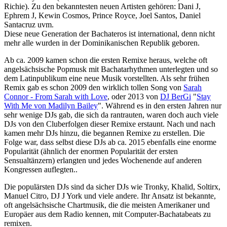
Richie). Zu den bekanntesten neuen Artisten gehören: Dani J,
Ephrem J, Kewin Cosmos, Prince Royce, Joel Santos, Daniel
Santacruz uvm.
Diese neue Generation der Bachateros ist international, denn nicht
mehr alle wurden in der Dominikanischen Republik geboren.
Ab ca. 2009 kamen schon die ersten Remixe heraus, welche oft
angelsächsische Popmusk mit Bachatarhythmen unterlegten und so
dem Latinpublikum eine neue Musik vorstellten. Als sehr frühen
Remix gab es schon 2009 den wirklich tollen Song von
Sarah
Connor - From Sarah with Love
, oder 2013 von
DJ BerGi
"
Stay
With Me von Madilyn Bailey
". Während es in den ersten Jahren nur
sehr wenige DJs gab, die sich da rantrauten, waren doch auch viele
DJs von den Cluberfolgen dieser Remixe erstaunt. Nach und nach
kamen mehr DJs hinzu, die begannen Remixe zu erstellen. Die
Folge war, dass selbst diese DJs ab ca. 2015 ebenfalls eine enorme
Popularität (ähnlich der enormen Popularität der ersten
Sensualtänzern) erlangten und jedes Wochenende auf anderen
Kongressen auflegten..
Die populärsten DJs sind da sicher DJs wie Tronky, Khalid, Soltirx,
Manuel Citro, DJ J York und viele andere. Ihr Ansatz ist bekannte,
oft angelsächsische Chartmusik, die die meisten Amerikaner und
Europäer aus dem Radio kennen, mit Computer-Bachatabeats zu
remixen.