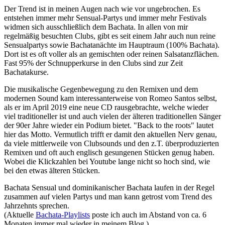
Der Trend ist in meinen Augen nach wie vor ungebrochen. Es
entstehen immer mehr Sensual-Partys und immer mehr Festivals
widmen sich ausschließlich dem Bachata. In allen von mir
regelmäßig besuchten Clubs, gibt es seit einem Jahr auch nun reine
Sensualpartys sowie Bachatanächte im Hauptraum (100% Bachata).
Dort ist es oft voller als an gemischten oder reinen Salsatanzflächen.
Fast 95% der Schnupperkurse in den Clubs sind zur Zeit
Bachatakurse.
Die musikalische Gegenbewegung zu den Remixen und dem
modernen Sound kam interessanterweise von Romeo Santos selbst,
als er im April 2019 eine neue CD rausgebrachte, welche wieder
viel traditioneller ist und auch vielen der älteren traditionellen Sänger
der 90er Jahre wieder ein Podium bietet. "Back to the roots" lautet
hier das Motto. Vermutlich trifft er damit den aktuellen Nerv genau,
da viele mittlerweile von Clubsounds und den z.T. überproduzierten
Remixen und oft auch englisch gesungenen Stücken genug haben.
Wobei die Klickzahlen bei Youtube lange nicht so hoch sind, wie
bei den etwas älteren Stücken.
Bachata Sensual und dominikanischer Bachata laufen in der Regel
zusammen auf vielen Partys und man kann getrost vom Trend des
Jahrzehnts sprechen.
(Aktuelle
Bachata-Playlists
poste ich auch im Abstand von ca. 6
Monaten immer mal wieder in meinem Blog.)