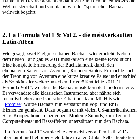
Daniel und Desiree gewannen dann 2012 mit den neuen Moves die
Weltmeisterschaft und von da an war der "spanische" Bachata
weltweit begehrt.
2. La Formula Vol 1 & Vol 2. - die meistverkauften
Latin-Alben
Wie gesagt, zwei Ereignisse haben Bachata wiederbelebt. Neben
dem neuen Tanz gab es 2011 musikalisch eine kleine Revolution!
Eine komplette Erneuerung der Bachatamusik durch den
ehemaligen Sänger von Aventura, Romoeo Santos. Er machte nach
der Trennung von Aventura eine kurze kreative Pause und entschied
als Solokünstler weiterzumachen. Er veröffentlichte 2011 "La
Formula Vol1", welches die Bachatamusik komplett modernisierte.
Er verwendete alle klassischen Instrumente, aber nährte sich
melodisch eher amerikanischer Chartmusik an. Mit Hits wie
"
Promise
" wurde Bachata nun verstärkt mit Pop- und RnB-
Elementen gemischt. Dazu begann er mit vielen US-amerikanischen
Stars Kooperationen einzugehen. Moderne Sounds, zum Teil mit
Computerbeats und Basseffekten unterstützten nun den Bachata.
"La Formula Vol 1" wurde eine der meist verkauften Latin-CDs
überhaupt und lieft über viele Jahre in allen Clubs. Selbst heute hört