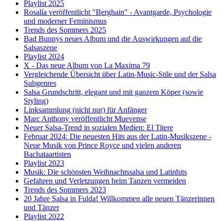
Playlist 2025
Rosalía veröffentlicht "Berghain" - Avantgarde, Psychologie
und moderner Feminismus
Trends des Sommers 2025
Bad Bunnys neues Album und die Auswirkungen auf die
Salsaszene
Playlist 2024
X - Das neue Album von La Maxima 79
Vergleichende Übersicht über Latin-Music-Stile und der Salsa
Subgenres
Salsa Grundschritt, elegant und mit ganzem Köper (sowie
Styling)
Linksammlung (nicht nur) für Anfänger
Marc Anthony veröffentlicht Muevense
Neuer Salsa-Trend in sozialen Medien: El Titere
Februar 2024: Die neuesten Hits aus der Latin-Musikszene -
Neue Musik von Prince Royce und vielen anderen
Bachataartisten
Playlist 2023
Musik: Die schönsten Weihnachtssalsa und Latinhits
Gefahren und Verletzungen beim Tanzen vermeiden
Trends des Sommers 2023
20 Jahre Salsa in Fulda! Willkommen alle neuen Tänzerinnen
und Tänzer
Playlist 2022