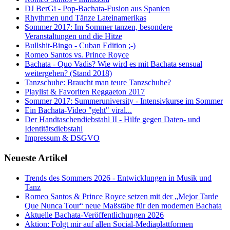
DJ BerGi - Pop-Bachata-Fusion aus Spanien
Rhythmen und Tänze Lateinamerikas
Sommer 2017: Im Sommer tanzen, besondere
Veranstaltungen und die Hitze
Bullshit-Bingo - Cuban Edition ;-)
Romeo Santos vs. Prince Royce
Bachata - Quo Vadis? Wie wird es mit Bachata sensual
weitergehen? (Stand 2018)
Tanzschuhe: Braucht man teure Tanzschuhe?
Playlist & Favoriten Reggaeton 2017
Sommer 2017: Summeruniversity - Intensivkurse im Sommer
Ein Bachata-Video "geht" viral...
Der Handtaschendiebstahl II - Hilfe gegen Daten- und
Identitätsdiebstahl
Impressum & DSGVO
Neueste Artikel
Trends des Sommers 2026 - Entwicklungen in Musik und
Tanz
Romeo Santos & Prince Royce setzen mit der „Mejor Tarde
Que Nunca Tour“ neue Maßstäbe für den modernen Bachata
Aktuelle Bachata-Veröffentlichungen 2026
Aktion: Folgt mir auf allen Social-Mediaplattformen