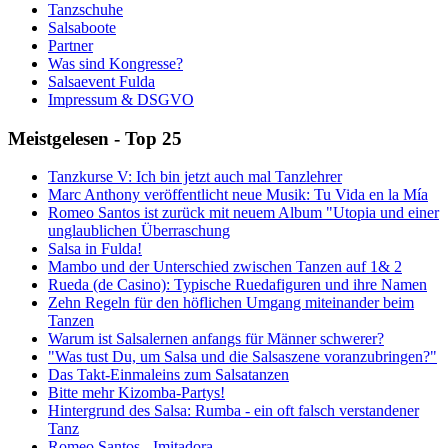
Tanzschuhe
Salsaboote
Partner
Was sind Kongresse?
Salsaevent Fulda
Impressum & DSGVO
Meistgelesen - Top 25
Tanzkurse V: Ich bin jetzt auch mal Tanzlehrer
Marc Anthony veröffentlicht neue Musik: Tu Vida en la Mía
Romeo Santos ist zurück mit neuem Album "Utopia und einer
unglaublichen Überraschung
Salsa in Fulda!
Mambo und der Unterschied zwischen Tanzen auf 1& 2
Rueda (de Casino): Typische Ruedafiguren und ihre Namen
Zehn Regeln für den höflichen Umgang miteinander beim
Tanzen
Warum ist Salsalernen anfangs für Männer schwerer?
"Was tust Du, um Salsa und die Salsaszene voranzubringen?"
Das Takt-Einmaleins zum Salsatanzen
Bitte mehr Kizomba-Partys!
Hintergrund des Salsa: Rumba - ein oft falsch verstandener
Tanz
Romeo Santos - Imitadora