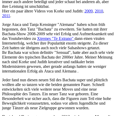
immer auch andere beteiligt und jeder schaut bei anderen ab, aber
ihre Leistung ist unschätzbar.
Hier ein paar ältere Videos von Korke und Judith:
2009
,
2010
,
2011
.
Jorge Ataca und Tanja Kensinger "Alemana" haben schon früh
begonnen, den Tanz "Bachata" zu erweitern. Sie hatten mit ihrer
Bachata-Show 2008-2009 sehr viel Erfolg und Aufmerksamkeit und
das Youtubevideo zu
Xtremes "Te Extrano"
dann einen viralen
Interneterfolg, welcher ihre Popularität enorm steigerte. Zu dieser
Zeit hatten sie übrigens auch noch viele Salsashows getanzt.
Ihr Bachata war schon definitiv "Sensual", hatte aber auch sehr viele
Elemente des typischen Bachata der 2000er Jahre. Meiner Meinung
nach sind Korke und Judith kreativer und radikaler beim
Modernisieren gewesen, aber gerade anfangs hatten sie weniger
internationalen Erfolg als Ataca und Alemana .
Jeder fand nun diesen neuen Stil des Bachata super und plötzlich
wollten alle so tanzen wie die beiden genannten Paare. Schnell
entwickelten sich viele weitere neue Moves und eine neue
Philosophie des Tanzes. Ein neuer Tanz war geboren. Eine
Besonderheit war sicher auch, dass die Figuren zum Teil eine hohe
Beweglichkeit voraussetzten, sodass vor allem Jugendliche und
junge Tänzer als neue Zielgruppe gewonnen wurden.