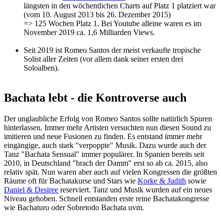
längsten in den wöchentlichen Charts auf Platz 1 platziert war
(vom 10. August 2013 bis 26. Dezember 2015)
=> 125 Wochen Platz 1. Bei Youtube alleine waren es im
November 2019 ca. 1,6 Milliarden Views.
Seit 2019 ist Romeo Santos der meist verkaufte tropische
Solist aller Zeiten (vor allem dank seiner ersten drei
Soloalben).
Bachata lebt - die Kontroverse auch
Der unglaubliche Erfolg von Romeo Santos sollte natürlich Spuren
hinterlassen. Immer mehr Artisten versuchten nun diesen Sound zu
imitieren und neue Fusionen zu finden. Es entstand immer mehr
eingängige, auch stark "verpoppte" Musik. Dazu wurde auch der
Tanz "Bachata Sensual" immer populärer. In Spanien bereits seit
2010, in Deutschland "brach der Damm" erst so ab ca. 2015, also
relativ spät. Nun waren aber auch auf vielen Kongressen die größten
Räume oft für Bachatakurse und Stars wie
Korke & Judith
sowie
Daniel & Desiree
reserviert. Tanz und Musik wurden auf ein neues
Niveau gehoben. Schnell entstanden erste reine Bachatakongresse
wie Bachaturo oder Sobretodo Bachata uvm.