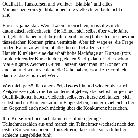
Qualität in Tanzkursen und weniger "Bla Bla" und eitles
Vortäuschen von Qualifikationen, die vielleicht einfach nicht da
sind.
Eines ist ganz klar: Wenn Laien unterrichten, muss dies nicht
automatisch schlecht sein. Sie können sich selbst über viele Jahre
fortgebildet haben und ihr (sofern vorhanden) hohes technisches und
tänzerischen Können prima vermitteln. Aber ich wage es, die Frage
in den Raum zu werfen, ob dies immer bei allen so ist?
Hat ein Kursleiter eine dauerhaft hohe Nachfrage an Kursen (trotz
konkurrierender Kurse in der gleichen Stadt), dann ist dies schon
Mal ein gutes Zeichen! Guten Tänzern sieht man ihr Können oft
auch an und wenn sie dann die Gabe haben, es gut zu vermitteln,
dann ist das schon viel Wert.
Was mich persönlich aber stört, dass es hin und wieder aber auch
Zeitgenossen gibt, die Tanzunterricht geben, aber selbst nur geringe
Qualifikationen haben, vielleicht selbst erst kurze Zeit tanzen, sich
selbst und ihr Können kaum in Frage stellen, sondern vielleicht eher
im Gegenteil auch noch mächtig über die Konkurrenz herziehen.
Ihre Kurse zeichnen sich dann meist durch geringe
Teilnehmerzahlen aus und manch ein Teilnehmer wechselt nach den
ersten Kursen zu anderen Tanzlehrern, da er oder sie sich bisher
schlecht ausgebildet fühlt.