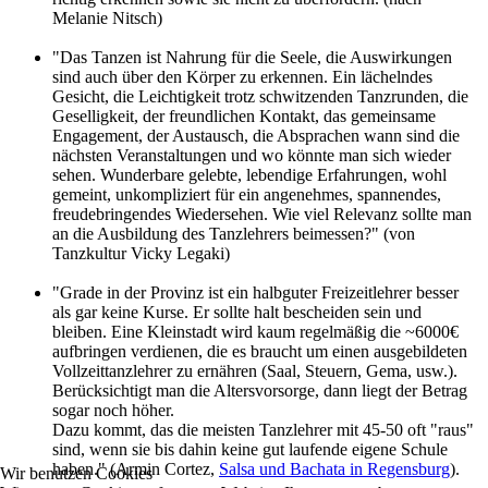
Melanie Nitsch)
"Das Tanzen ist Nahrung für die Seele, die Auswirkungen
sind auch über den Körper zu erkennen. Ein lächelndes
Gesicht, die Leichtigkeit trotz schwitzenden Tanzrunden, die
Geselligkeit, der freundlichen Kontakt, das gemeinsame
Engagement, der Austausch, die Absprachen wann sind die
nächsten Veranstaltungen und wo könnte man sich wieder
sehen. Wunderbare gelebte, lebendige Erfahrungen, wohl
gemeint, unkompliziert für ein angenehmes, spannendes,
freudebringendes Wiedersehen. Wie viel Relevanz sollte man
an die Ausbildung des Tanzlehrers beimessen?" (von
Tanzkultur Vicky Legaki)
"Grade in der Provinz ist ein halbguter Freizeitlehrer besser
als gar keine Kurse. Er sollte halt bescheiden sein und
bleiben. Eine Kleinstadt wird kaum regelmäßig die ~6000€
aufbringen verdienen, die es braucht um einen ausgebildeten
Vollzeittanzlehrer zu ernähren (Saal, Steuern, Gema, usw.).
Berücksichtigt man die Altersvorsorge, dann liegt der Betrag
sogar noch höher.
Dazu kommt, das die meisten Tanzlehrer mit 45-50 oft "raus"
sind, wenn sie bis dahin keine gut laufende eigene Schule
haben." (Armin Cortez,
Salsa und Bachata in Regensburg
).
Wir benutzen Cookies