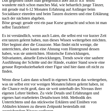
Das gegenteil findet man gelegentlich aber auch! Ich selbst
wunderte mich schon manches Mal, wie beharrlich junge Tänzer,
mit gerade mal 6-12 Monaten Erfahrung auf Anfänger beim
Socialdance einreden und beim Tanzen dozieren und eine Erklärung
nach der nächsten abgeben.
Böse gesagt: gerade erst ein paar Kurse gemacht und schon ist man
selbst Tanzlehrer!
Es ist verständlich, wenn auch Laien, die selbst erst vor kurzer Zeit
erst tanzen gelernt haben, nun dieses Wissen weitergeben möchten.
Hier beginnt aber die Grauzone. Man findet nicht wenige, die
unterrichten, aber kaum eine Ahnung vom Hintergrund dessen
haben, was sie unterrichten. Historische Entwicklungen,
Stilvarianten, aktuelle Entwicklungen, Trends sowie eine saubere
Ausführung der Schritte und der Hände, exakter Stand sowie eine
genaue Reproduzierbarkeit einer Figur sind hier dann oft nicht zu
finden.
Wenn diese Laien dann schnell in eigenen Kursen das weitergeben,
was sie selbst erst vor wenigen Monaten/Jahren gelernt haben, ist
die Chance recht groß, dass sie weit unterhalb des Niveaus ihrer
eigenen Lehrer bleiben. Zu viele Details und Erfahrungen und
eigenes hart erarbeitetes Detailwissen fehlt. Methodik des
Unterrichtens und das stückweise Erklären und Einüben von
Abläufen können zu diesem Zeitpunkt bestenfalls mit
ausreichendem Niveau vorliegen.