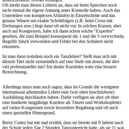
Oft merkt man diesen Lehrern an, dass sie beim Sprechen noch
nicht einmal die eigene Atmung unter Kontrolle haben. Auch das
Unterteilen von komplexen Abläufen in Einzelschritte und das
genaue Wissen um exakte Schrittfolgen (z.B. beim Cross mit
Drehungen usw.) liegt dann oft nicht vor. In solchen Kursen, aber
auch auf Kongressen, habe ich dann schon solche "Experten"
gesehen, die zum Beispiel konsequent die 1 und die 5 verwechseln,
Begriffe falsch verwenden und Fehler bei den Schülern nicht
erkennen.
Ist man dann trotzdem noch ein Tanzlehrer? Stellt man sich mit
diesem Titel nicht vermeintlich auf eine Stufe mit denen, die dies
viel professioneller tun? Ich denke Kursleiter wäre eine bessere
Bezeichnung.
Allerdings muss man auch sagen, dass im Grunde die wenigsten
international arbeitenden Lehrer eine (wie oben beschriebene)
Ausbildung durchlaufen haben. Dafür verfügen sie aber oft über
eine fundierte langjährige Karriere als Tänzer und Workshopleiter
auf vielen Kongressen sowie besondere Begabung und oft auch
einen speziellen Hintergrund.
Bersy Cortez hat mir mal erzählt, dass sie bereits mit 9 Jahren nach
der Schule jeden Tag 2 Stunden Tanzunterricht hatte, als sie 11 war,