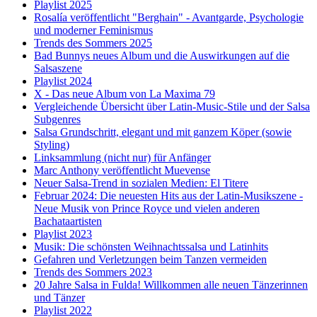
Playlist 2025
Rosalía veröffentlicht "Berghain" - Avantgarde, Psychologie
und moderner Feminismus
Trends des Sommers 2025
Bad Bunnys neues Album und die Auswirkungen auf die
Salsaszene
Playlist 2024
X - Das neue Album von La Maxima 79
Vergleichende Übersicht über Latin-Music-Stile und der Salsa
Subgenres
Salsa Grundschritt, elegant und mit ganzem Köper (sowie
Styling)
Linksammlung (nicht nur) für Anfänger
Marc Anthony veröffentlicht Muevense
Neuer Salsa-Trend in sozialen Medien: El Titere
Februar 2024: Die neuesten Hits aus der Latin-Musikszene -
Neue Musik von Prince Royce und vielen anderen
Bachataartisten
Playlist 2023
Musik: Die schönsten Weihnachtssalsa und Latinhits
Gefahren und Verletzungen beim Tanzen vermeiden
Trends des Sommers 2023
20 Jahre Salsa in Fulda! Willkommen alle neuen Tänzerinnen
und Tänzer
Playlist 2022