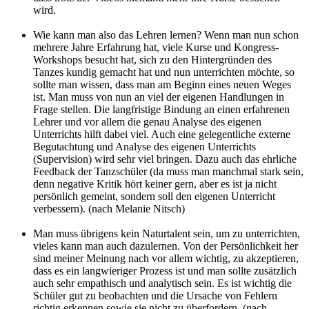
wird.
Wie kann man also das Lehren lernen? Wenn man nun schon
mehrere Jahre Erfahrung hat, viele Kurse und Kongress-
Workshops besucht hat, sich zu den Hintergründen des
Tanzes kundig gemacht hat und nun unterrichten möchte, so
sollte man wissen, dass man am Beginn eines neuen Weges
ist. Man muss von nun an viel der eigenen Handlungen in
Frage stellen. Die langfristige Bindung an einen erfahrenen
Lehrer und vor allem die genau Analyse des eigenen
Unterrichts hilft dabei viel. Auch eine gelegentliche externe
Begutachtung und Analyse des eigenen Unterrichts
(Supervision) wird sehr viel bringen. Dazu auch das ehrliche
Feedback der Tanzschüler (da muss man manchmal stark sein,
denn negative Kritik hört keiner gern, aber es ist ja nicht
persönlich gemeint, sondern soll den eigenen Unterricht
verbessern). (nach Melanie Nitsch)
Man muss übrigens kein Naturtalent sein, um zu unterrichten,
vieles kann man auch dazulernen. Von der Persönlichkeit her
sind meiner Meinung nach vor allem wichtig, zu akzeptieren,
dass es ein langwieriger Prozess ist und man sollte zusätzlich
auch sehr empathisch und analytisch sein. Es ist wichtig die
Schüler gut zu beobachten und die Ursache von Fehlern
richtig erkennen sowie sie nicht zu überfordern. (nach