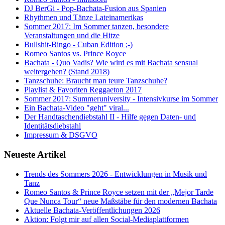
DJ BerGi - Pop-Bachata-Fusion aus Spanien
Rhythmen und Tänze Lateinamerikas
Sommer 2017: Im Sommer tanzen, besondere
Veranstaltungen und die Hitze
Bullshit-Bingo - Cuban Edition ;-)
Romeo Santos vs. Prince Royce
Bachata - Quo Vadis? Wie wird es mit Bachata sensual
weitergehen? (Stand 2018)
Tanzschuhe: Braucht man teure Tanzschuhe?
Playlist & Favoriten Reggaeton 2017
Sommer 2017: Summeruniversity - Intensivkurse im Sommer
Ein Bachata-Video "geht" viral...
Der Handtaschendiebstahl II - Hilfe gegen Daten- und
Identitätsdiebstahl
Impressum & DSGVO
Neueste Artikel
Trends des Sommers 2026 - Entwicklungen in Musik und
Tanz
Romeo Santos & Prince Royce setzen mit der „Mejor Tarde
Que Nunca Tour“ neue Maßstäbe für den modernen Bachata
Aktuelle Bachata-Veröffentlichungen 2026
Aktion: Folgt mir auf allen Social-Mediaplattformen