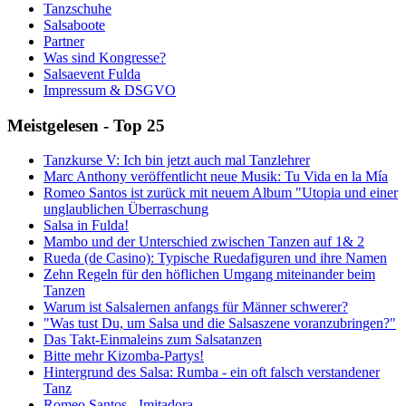
Tanzschuhe
Salsaboote
Partner
Was sind Kongresse?
Salsaevent Fulda
Impressum & DSGVO
Meistgelesen - Top 25
Tanzkurse V: Ich bin jetzt auch mal Tanzlehrer
Marc Anthony veröffentlicht neue Musik: Tu Vida en la Mía
Romeo Santos ist zurück mit neuem Album "Utopia und einer
unglaublichen Überraschung
Salsa in Fulda!
Mambo und der Unterschied zwischen Tanzen auf 1& 2
Rueda (de Casino): Typische Ruedafiguren und ihre Namen
Zehn Regeln für den höflichen Umgang miteinander beim
Tanzen
Warum ist Salsalernen anfangs für Männer schwerer?
"Was tust Du, um Salsa und die Salsaszene voranzubringen?"
Das Takt-Einmaleins zum Salsatanzen
Bitte mehr Kizomba-Partys!
Hintergrund des Salsa: Rumba - ein oft falsch verstandener
Tanz
Romeo Santos - Imitadora