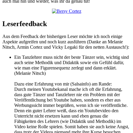
auch mal hin und wieder, was ihr da genau tut!
Leserfeedback
Aus dem Feedback der bisherigen Leser möchte ich noch einige
Aspekte aufgreifen und noch kurz ausführen (Danke an Melanie
Nitsch, Armin Cortez und Vicky Legaki für den netten Austausch!):
Ein Tanzlehrer muss nicht der beste Tänzer sein, wichtig sind
auch seine Methodik und Didaktik sowie ein Gefühl dafür,
wie man eine Figurensequenz zerlegt und dann erklärt.
(Melanie Nitsch)
Dazu eine Erfahrung von mir (Salsainfo) am Rande:
Durch meinen Youtubekanal mache ich oft die Erfahrung,
dass gute Tänzer und Tanzlehrer nie ein Problem mit der
Veröffentlichung bei Youtube haben, sondern es eher aus
Werbungssicht immer begrüßen, wenn ich sie veröffentliche.
Denn ein guter Lehrer weiß, dass ein Youtubevideo den
Unterricht nicht ersetzen kann und eben genau die
Fähigkeiten des Lehrers (wie Didaktik und Methodik) im
Video keine Rolle spielen. Somit haben sie auch keine Angst,
dass trotz der Videos niemand mehr ihre Kurse besuchen