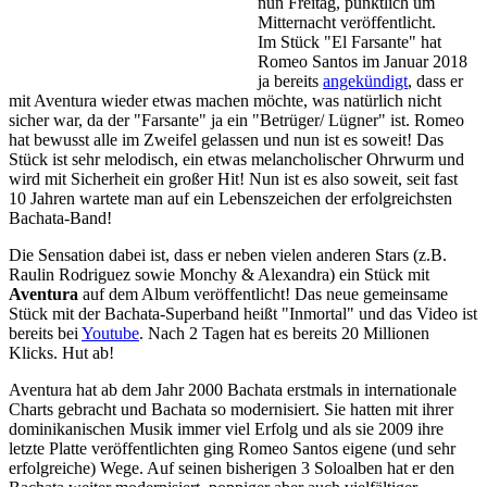
nun Freitag, pünktlich um
Mitternacht veröffentlicht.
Im Stück "El Farsante" hat
Romeo Santos im Januar 2018
ja bereits
angekündigt
, dass er
mit Aventura wieder etwas machen möchte, was natürlich nicht
sicher war, da der "Farsante" ja ein "Betrüger/ Lügner" ist. Romeo
hat bewusst alle im Zweifel gelassen und nun ist es soweit! Das
Stück ist sehr melodisch, ein etwas melancholischer Ohrwurm und
wird mit Sicherheit ein großer Hit! Nun ist es also soweit, seit fast
10 Jahren wartete man auf ein Lebenszeichen der erfolgreichsten
Bachata-Band!
Die Sensation dabei ist, dass er neben vielen anderen Stars (z.B.
Raulin Rodriguez sowie Monchy & Alexandra) ein Stück mit
Aventura
auf dem Album veröffentlicht! Das neue gemeinsame
Stück mit der Bachata-Superband heißt "Inmortal" und das Video ist
bereits bei
Youtube
. Nach 2 Tagen hat es bereits 20 Millionen
Klicks. Hut ab!
Aventura hat ab dem Jahr 2000 Bachata erstmals in internationale
Charts gebracht und Bachata so modernisiert. Sie hatten mit ihrer
dominikanischen Musik immer viel Erfolg und als sie 2009 ihre
letzte Platte veröffentlichten ging Romeo Santos eigene (und sehr
erfolgreiche) Wege. Auf seinen bisherigen 3 Soloalben hat er den