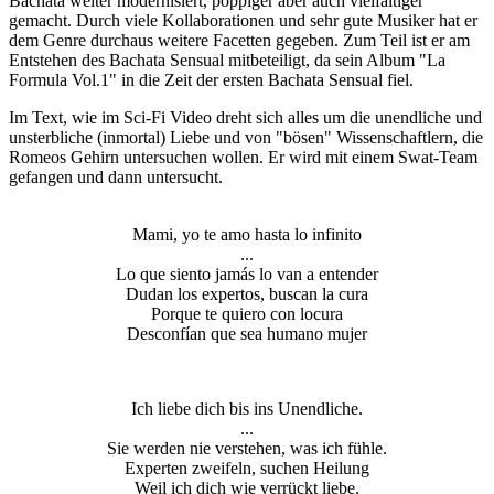
Bachata weiter modernisiert, poppiger aber auch vielfältiger
gemacht. Durch viele Kollaborationen und sehr gute Musiker hat er
dem Genre durchaus weitere Facetten gegeben. Zum Teil ist er am
Entstehen des Bachata Sensual mitbeteiligt, da sein Album "La
Formula Vol.1" in die Zeit der ersten Bachata Sensual fiel.
Im Text, wie im Sci-Fi Video dreht sich alles um die unendliche und
unsterbliche (inmortal) Liebe und von "bösen" Wissenschaftlern, die
Romeos Gehirn untersuchen wollen. Er wird mit einem Swat-Team
gefangen und dann untersucht.
Mami, yo te amo hasta lo infinito
...
Lo que siento jamás lo van a entender
Dudan los expertos, buscan la cura
Porque te quiero con locura
Desconfían que sea humano mujer
Ich liebe dich bis ins Unendliche.
...
Sie werden nie verstehen, was ich fühle.
Experten zweifeln, suchen Heilung
Weil ich dich wie verrückt liebe.