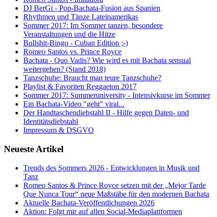
DJ BerGi - Pop-Bachata-Fusion aus Spanien
Rhythmen und Tänze Lateinamerikas
Sommer 2017: Im Sommer tanzen, besondere
Veranstaltungen und die Hitze
Bullshit-Bingo - Cuban Edition ;-)
Romeo Santos vs. Prince Royce
Bachata - Quo Vadis? Wie wird es mit Bachata sensual
weitergehen? (Stand 2018)
Tanzschuhe: Braucht man teure Tanzschuhe?
Playlist & Favoriten Reggaeton 2017
Sommer 2017: Summeruniversity - Intensivkurse im Sommer
Ein Bachata-Video "geht" viral...
Der Handtaschendiebstahl II - Hilfe gegen Daten- und
Identitätsdiebstahl
Impressum & DSGVO
Neueste Artikel
Trends des Sommers 2026 - Entwicklungen in Musik und
Tanz
Romeo Santos & Prince Royce setzen mit der „Mejor Tarde
Que Nunca Tour“ neue Maßstäbe für den modernen Bachata
Aktuelle Bachata-Veröffentlichungen 2026
Aktion: Folgt mir auf allen Social-Mediaplattformen