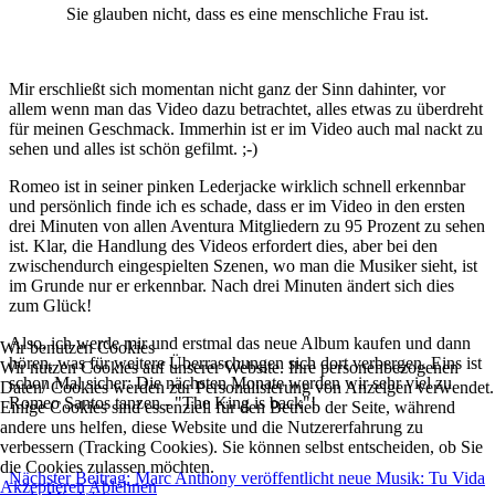
Sie glauben nicht, dass es eine menschliche Frau ist.
Mir erschließt sich momentan nicht ganz der Sinn dahinter, vor
allem wenn man das Video dazu betrachtet, alles etwas zu überdreht
für meinen Geschmack. Immerhin ist er im Video auch mal nackt zu
sehen und alles ist schön gefilmt. ;-)
Romeo ist in seiner pinken Lederjacke wirklich schnell erkennbar
und persönlich finde ich es schade, dass er im Video in den ersten
drei Minuten von allen Aventura Mitgliedern zu 95 Prozent zu sehen
ist. Klar, die Handlung des Videos erfordert dies, aber bei den
zwischendurch eingespielten Szenen, wo man die Musiker sieht, ist
im Grunde nur er erkennbar. Nach drei Minuten ändert sich dies
zum Glück!
Also, ich werde mir und erstmal das neue Album kaufen und dann
Wir benutzen Cookies
hören, was für weitere Überraschungen sich dort verbergen. Eins ist
Wir nutzen Cookies auf unserer Website. Ihre personenbezogenen
schon Mal sicher: Die nächsten Monate werden wir sehr viel zu
Daten/ Cookies werden zur Personalisierung von Anzeigen verwendet.
Romeo Santos tanzen - "The King is back"!
Einige Cookies sind essenziell für den Betrieb der Seite, während
andere uns helfen, diese Website und die Nutzererfahrung zu
verbessern (Tracking Cookies). Sie können selbst entscheiden, ob Sie
die Cookies zulassen möchten.
Nächster Beitrag: Marc Anthony veröffentlicht neue Musik: Tu Vida
Akzeptieren
Ablehnen