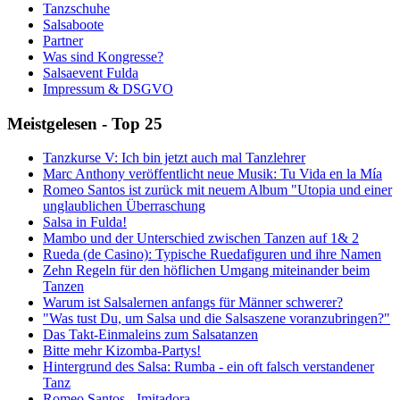
Tanzschuhe
Salsaboote
Partner
Was sind Kongresse?
Salsaevent Fulda
Impressum & DSGVO
Meistgelesen - Top 25
Tanzkurse V: Ich bin jetzt auch mal Tanzlehrer
Marc Anthony veröffentlicht neue Musik: Tu Vida en la Mía
Romeo Santos ist zurück mit neuem Album "Utopia und einer
unglaublichen Überraschung
Salsa in Fulda!
Mambo und der Unterschied zwischen Tanzen auf 1& 2
Rueda (de Casino): Typische Ruedafiguren und ihre Namen
Zehn Regeln für den höflichen Umgang miteinander beim
Tanzen
Warum ist Salsalernen anfangs für Männer schwerer?
"Was tust Du, um Salsa und die Salsaszene voranzubringen?"
Das Takt-Einmaleins zum Salsatanzen
Bitte mehr Kizomba-Partys!
Hintergrund des Salsa: Rumba - ein oft falsch verstandener
Tanz
Romeo Santos - Imitadora