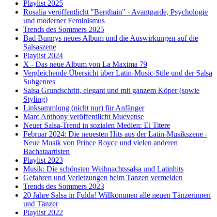
Playlist 2025
Rosalía veröffentlicht "Berghain" - Avantgarde, Psychologie
und moderner Feminismus
Trends des Sommers 2025
Bad Bunnys neues Album und die Auswirkungen auf die
Salsaszene
Playlist 2024
X - Das neue Album von La Maxima 79
Vergleichende Übersicht über Latin-Music-Stile und der Salsa
Subgenres
Salsa Grundschritt, elegant und mit ganzem Köper (sowie
Styling)
Linksammlung (nicht nur) für Anfänger
Marc Anthony veröffentlicht Muevense
Neuer Salsa-Trend in sozialen Medien: El Titere
Februar 2024: Die neuesten Hits aus der Latin-Musikszene -
Neue Musik von Prince Royce und vielen anderen
Bachataartisten
Playlist 2023
Musik: Die schönsten Weihnachtssalsa und Latinhits
Gefahren und Verletzungen beim Tanzen vermeiden
Trends des Sommers 2023
20 Jahre Salsa in Fulda! Willkommen alle neuen Tänzerinnen
und Tänzer
Playlist 2022